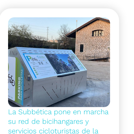
La Subbética pone en marcha
su red de bicihangares y
servicios cicloturistas de la