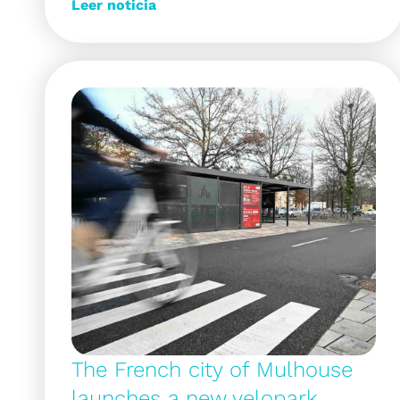
Leer noticia
The French city of Mulhouse
launches a new velopark