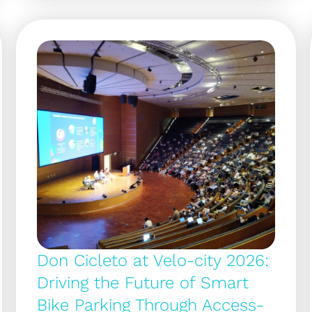
Don Cicleto at Velo-city 2026:
Driving the Future of Smart
Bike Parking Through Access-