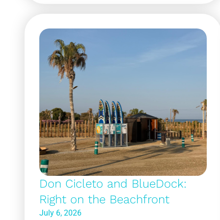
Don Cicleto and BlueDock:
Right on the Beachfront
July 6, 2026