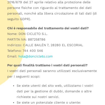
2016/679 del 27 aprile relativo alla protezione delle
persone fisiche con riguardo al trattamento dei dati
personali, nonché alla libera circolazione di tali dati (di
seguito GDPR).
Chi è responsabile del trattamento dei vostri dati?
Nome: DON CICLETO S.L.
PARTITA IVA: B87258786
Indirizzo: CALLE BAILÉN 7, 28280 EL ESCORIAL
Telefono: 744 400 546
Email:
hola@doncicleto.com
Per quali finalità trattiamo i vostri dati personali?
I vostri dati personali saranno utilizzati esclusivamente
per i seguenti scopi:
Se siete utenti del sito web, utilizziamo i vostri
dati per la gestione di dubbi, domande o altre
richieste sui nostri servizi.
Se siete un potenziale cliente o utente: