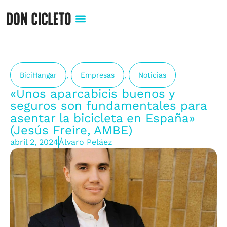
BiciHangar
,
Empresas
,
Noticias
«Unos aparcabicis buenos y
seguros son fundamentales para
asentar la bicicleta en España»
(Jesús Freire, AMBE)
abril 2, 2024
Álvaro Peláez