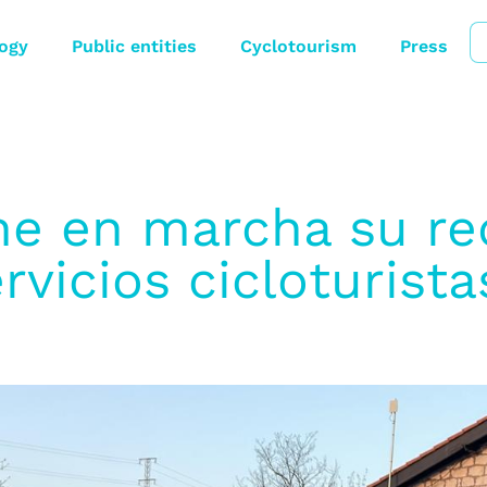
ogy
Public entities
Cyclotourism
Press
ne en marcha su re
rvicios cicloturist