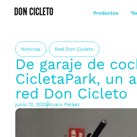
Productos
Te
Noticias
,
Red Don Cicleto
De garaje de coch
CicletaPark, un 
red Don Cicleto
junio 12, 2025
Álvaro Peláez