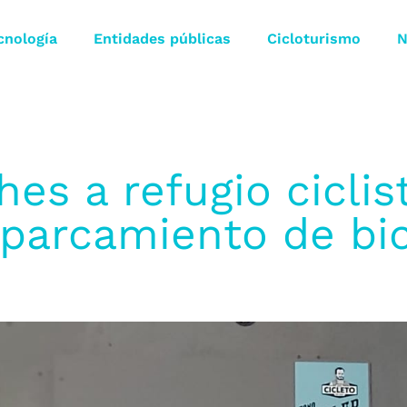
cnología
Entidades públicas
Cicloturismo
N
es a refugio ciclist
aparcamiento de bic