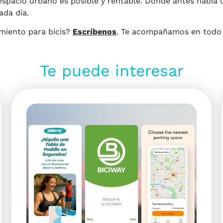
pacio urbano es posible y rentable. Donde antes había co
da día.
amiento para bicis?
Escríbenos
. Te acompañamos en todo 
Te puede interesar