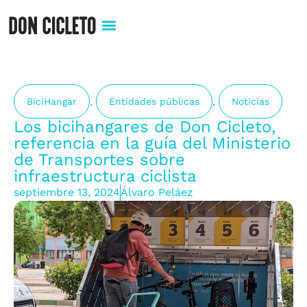
BiciHangar
,
Entidades públicas
,
Noticias
Los bicihangares de Don Cicleto,
referencia en la guía del Ministerio
de Transportes sobre
infraestructura ciclista
septiembre 13, 2024
Álvaro Peláez